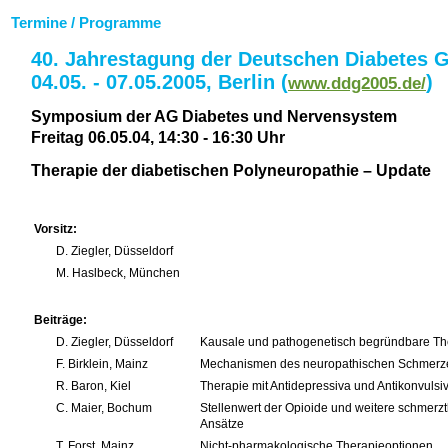
Termine / Programme
40. Jahrestagung der Deutschen Diabetes G
04.05. - 07.05.2005, Berlin (
)
www.ddg2005.de/
Symposium der AG Diabetes und Nervensystem
Freitag 06.05.04, 14:30 - 16:30 Uhr
Therapie der diabetischen Polyneuropathie – Update
Vorsitz:
D. Ziegler, Düsseldorf
M. Haslbeck, München
Beiträge:
D. Ziegler, Düsseldorf
Kausale und pathogenetisch begründbare Th
F. Birklein, Mainz
Mechanismen des neuropathischen Schmerz
R. Baron, Kiel
Therapie mit Antidepressiva und Antikonvulsi
C. Maier, Bochum
Stellenwert der Opioide und weitere schmerz
Ansätze
T. Forst, Mainz
Nicht-pharmakologische Therapieoptionen